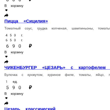
800 ₽
В корзину
Пицца «Запеченая груша»
Сливочный соус, свежая груша, дор блю, сыр филадельфия, моц
450 г.
650 г.
730 ₽
В корзину
Цезарь классический
Филе цыпленка, микс салата, томаты черри, перепелиное яйцо, чи
220 г.
470 ₽
В корзину
ПИЦЦА