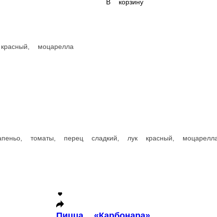
780 ₽
В корзину
Пицца «Морская»
лла, пармезан
Сливочный соус, лосось, креветки, кальмары, оливки,
450 г.
650 г.
1 020 ₽
В корзину
Пицца «Филадельфия»
сыр фета , моцарелла
Сливочный соус, лосось, сыр филадельфия, м
450 г.
650 г.
1 080 ₽
В корзину