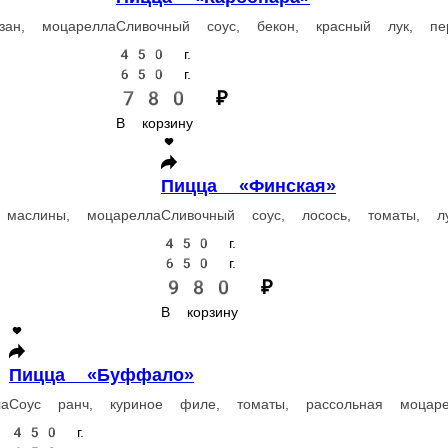
елла, на *подушке* из шпината
риное филе, шампиньоны, лук красный, моцарелла
Пицца «Капрезе»