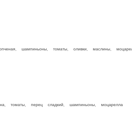
ина, грудка копченая, моцарелла
красный, моцарелла
еная, черри, айсберг, пармезан, моцарелла