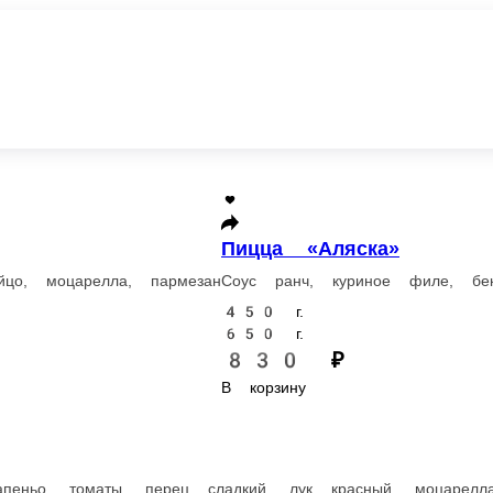
Пицца «Аляска»
лла, пармезан
Соус ранч, куриное филе, бекон, шампиньоны, лук кр
450 г.
650 г.
830 ₽
В корзину