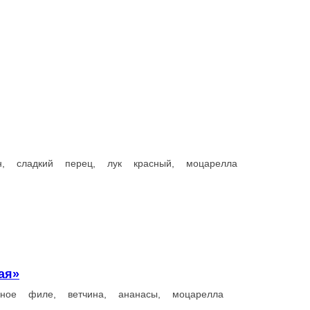
Пицца «Маргарита»
 красный, моцарелла
Томатный соус, томаты, моцарелла
450 г.
650 г.
595 ₽
В корзину
рони суприм»
баски пепперони, ветчина, сыр фета, сладкий перец, моцарелла