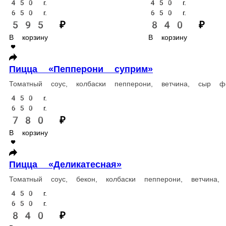
Томатный соус, грудка копченая, шампиньоны, томаты, оливки, 
450 г.
650 г.
690 ₽
В корзину
Пицца «Капричиоза»
Томатный соус, бекон, ветчина, томаты, перец сладкий, шампин
450 г.
650 г.
700 ₽
В корзину
Пицца «Дьябло»
Острый соус, бекон, колбаски пепперони, перец халапеньо, тома
450 г.
650 г.