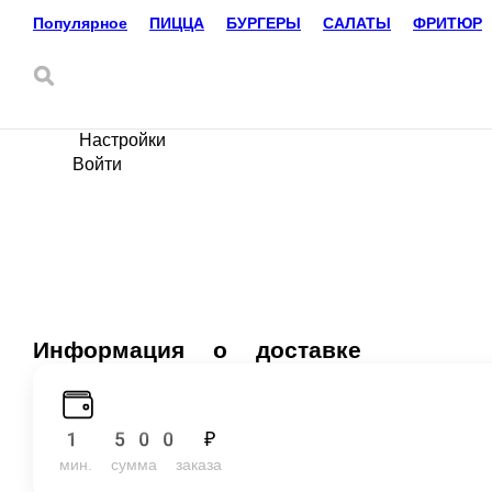
Популярное
ПИЦЦА
БУРГЕРЫ
САЛАТЫ
ФРИТЮР
Доставка еды
Пермь
+7(342) 215-17-07
Ваш язык
ru
Настройки
Войти
Информация о доставке
1 500 ₽
мин. сумма заказа