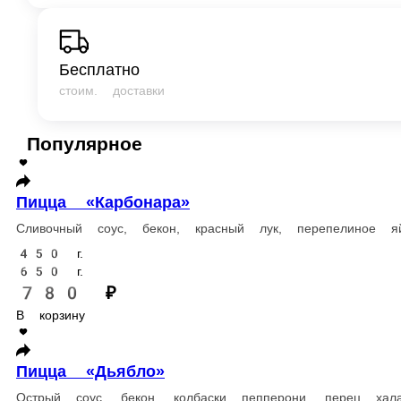
Бесплатно
стоим. доставки
Популярное
Пицца «Карбонара»
Сливочный соус, бекон, красный лук, перепелиное яйцо, моцаре
450 г.
650 г.
780 ₽
В корзину
Пицца «Дьябло»