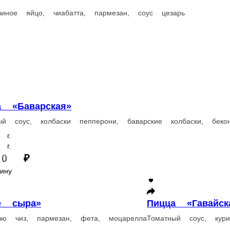
рская»
олбаски пепперони, баварские колбаски, бекон, сладкий перец, лук
Гавайская»
Пицца «Пеппе
ус, куриное филе, ветчина, ананасы, моцарелла
Томатный соус, кол
450 г.
650 г.
780 ₽
В корзину
Пицца «Деликатесная»