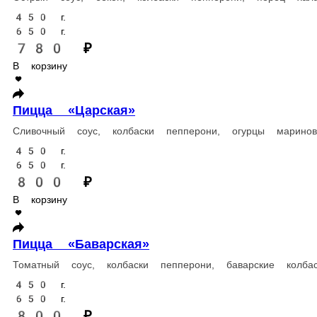
Острый соус, бекон, колбаски пепперони, перец халапеньо, тома
450 г.
650 г.
780 ₽
В корзину
Пицца «Царская»
Сливочный соус, колбаски пепперони, огурцы маринованные, ку
450 г.
650 г.
800 ₽
В корзину
Пицца «Баварская»
Томатный соус, колбаски пепперони, баварские колбаски, бекон,
450 г.
650 г.