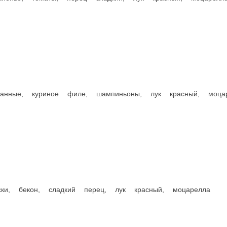
ты, перец сладкий, лук красный, моцарелла
Гренки чес
риное филе, шампиньоны, лук красный, моцарелла
Бородинские гре
120 г.
160 ₽
В корзину
Пицца «Сицилия»
 сладкий перец, лук красный, моцарелла
Томатный соус, грудка копч
450 г.
650 г.