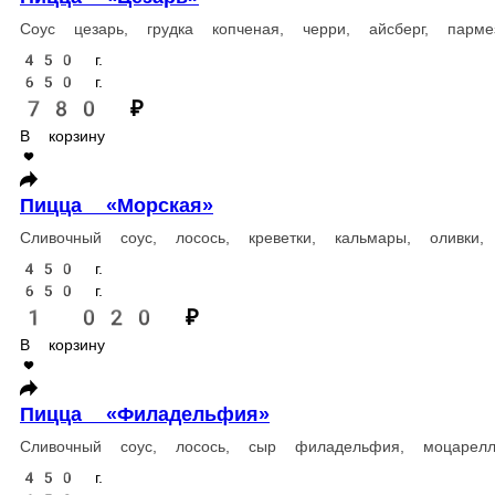
Пицца «Буффало»
Соус ранч, куриное филе, томаты, рассольная моцарелла, моцар
450 г.
650 г.
840 ₽
В корзину
Пицца «Царская»
Сливочный соус, колбаски пепперони, огурцы маринованные, ку
450 г.
650 г.
800 ₽
В корзину
Пицца «Веганская»