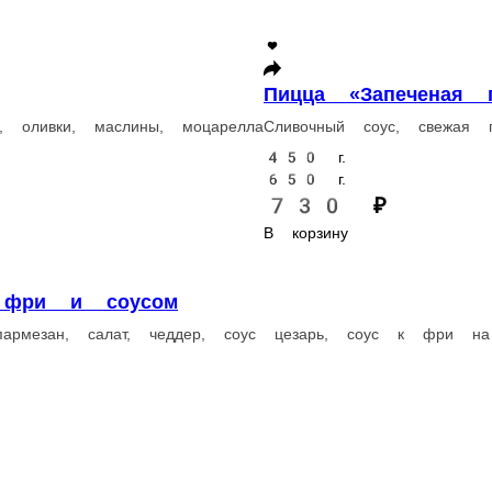
690 ₽
В корзину
ЧИКЕНБУРГЕР «ЦЕЗАРЬ» с картофелем фри и
арелла
Булочка с кунжутом, куриное филе, томаты, яйцо, пармезан, сал
1 ед.
590 ₽
В корзину
абатта, пармезан, соус цезарь