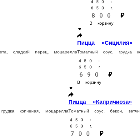
маслины, моцарелла
Томатный соус, бекон, колбаски пепперони, ветч
450 г.
650 г.
840 ₽
В корзину
Пицца «Аляска»
ьоны, моцарелла
Соус ранч, куриное филе, бекон, шампиньоны, лук 
450 г.
650 г.
830 ₽
В корзину
Пицца «Цезарь»
ты, перец сладкий, лук красный, моцарелла
Соус цезарь, грудка копч
450 г.
650 г.