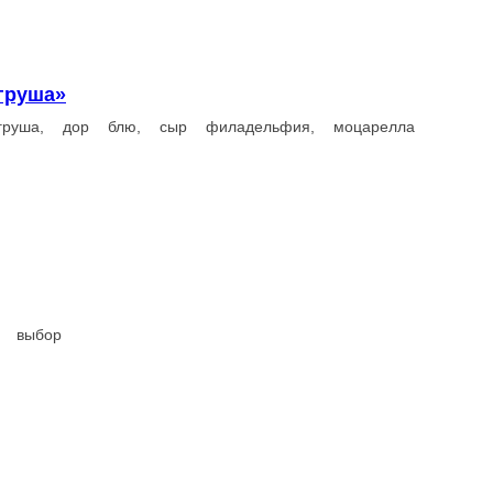
 соусом
ат, чеддер, соус цезарь, соус к фри на выбор