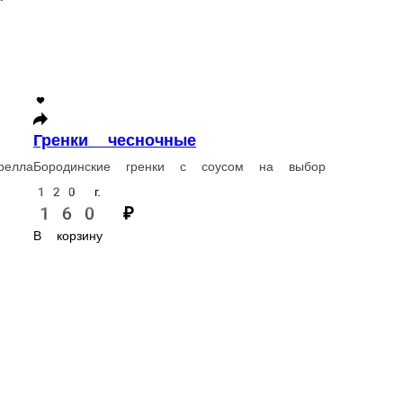
ночные
нки с соусом на выбор
еная, шампиньоны, томаты, оливки, маслины, моцарелла